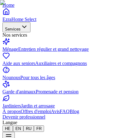
Home
EzraHome Select
Services
Nos services
Ménage
Entretien régulier et grand nettoyage
Aide aux seniors
Auxiliaires et compagnons
Nounous
Pour tous les âges
Garde d'animaux
Promenade et pension
Jardiniers
Jardin et arrosage
À propos
Offres d'emploi
Avis
FAQ
Blog
Devenir professionnel
Langue
HE
EN
RU
FR