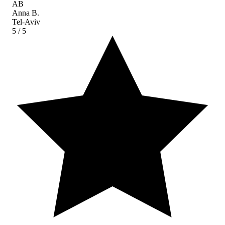
AB
Anna B.
Tel-Aviv
5
/ 5