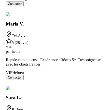
Contacter
Maria V.
Tel-Aviv
5
(
28 avis
)
₪
70
par heure
Rapide et minutieuse. Expérience d’hôtels 5*. Très soigneuse
avec les objets fragiles.
VIP
Hébreu
Contacter
Sara L.
Richon