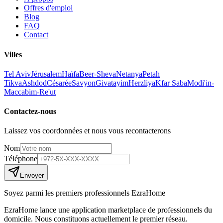
Offres d'emploi
Blog
FAQ
Contact
Villes
Tel Aviv
Jérusalem
Haïfa
Beer-Sheva
Netanya
Petah
Tikva
Ashdod
Césarée
Savyon
Givatayim
Herzliya
Kfar Saba
Modi'in-
Maccabim-Re'ut
Contactez-nous
Laissez vos coordonnées et nous vous recontacterons
Nom
Téléphone
Envoyer
Soyez parmi les premiers professionnels EzraHome
EzraHome lance une application marketplace de professionnels du
domicile. Nous constituons actuellement le premier réseau.