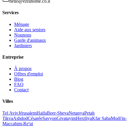
hello@ezrahome.co.il
Services
Ménage
Aide aux seniors
Nounous
Garde d'animaux
Jardiniers
Entreprise
À propos
Offres d'emploi
Blog
FAQ
Contact
Villes
Tel Aviv
Jérusalem
Haïfa
Beer-Sheva
Netanya
Petah
Tikva
Ashdod
Césarée
Savyon
Givatayim
Herzliya
Kfar Saba
Modi'in-
Maccabim-Re'ut