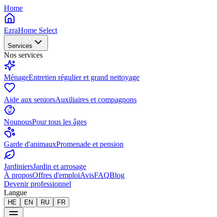
Home
EzraHome Select
Services
Nos services
Ménage
Entretien régulier et grand nettoyage
Aide aux seniors
Auxiliaires et compagnons
Nounous
Pour tous les âges
Garde d'animaux
Promenade et pension
Jardiniers
Jardin et arrosage
À propos
Offres d'emploi
Avis
FAQ
Blog
Devenir professionnel
Langue
HE
EN
RU
FR