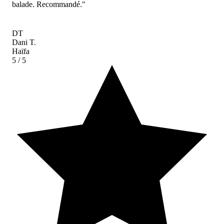
balade. Recommandé."
DT
Dani T.
Haïfa
5
/ 5