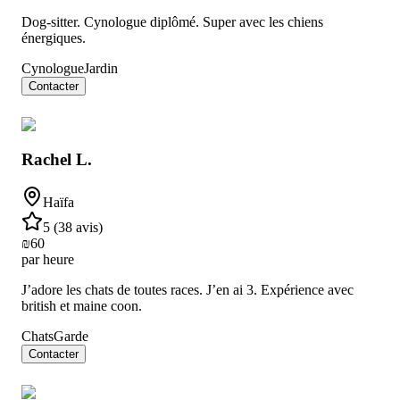
Dog-sitter. Cynologue diplômé. Super avec les chiens
énergiques.
Cynologue
Jardin
Contacter
Rachel L.
Haïfa
5
(
38 avis
)
₪
60
par heure
J’adore les chats de toutes races. J’en ai 3. Expérience avec
british et maine coon.
Chats
Garde
Contacter