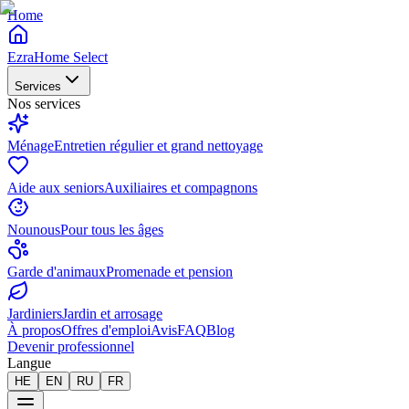
Home
EzraHome Select
Services
Nos services
Ménage
Entretien régulier et grand nettoyage
Aide aux seniors
Auxiliaires et compagnons
Nounous
Pour tous les âges
Garde d'animaux
Promenade et pension
Jardiniers
Jardin et arrosage
À propos
Offres d'emploi
Avis
FAQ
Blog
Devenir professionnel
Langue
HE
EN
RU
FR