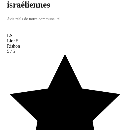
israéliennes
Avis réels de notre communauté.
LS
Lior S.
Rishon
5
/ 5