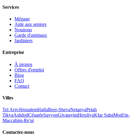
Services
Ménage
Aide aux seniors
Nounous
Garde d'animaux
Jardiniers
Entreprise
À propos
Offres d'emploi
Blog
FAQ
Contact
Villes
Tel Aviv
Jérusalem
Haïfa
Beer-Sheva
Netanya
Petah
Tikva
Ashdod
Césarée
Savyon
Givatayim
Herzliya
Kfar Saba
Modi'in-
Maccabim-Re'ut
Contactez-nous