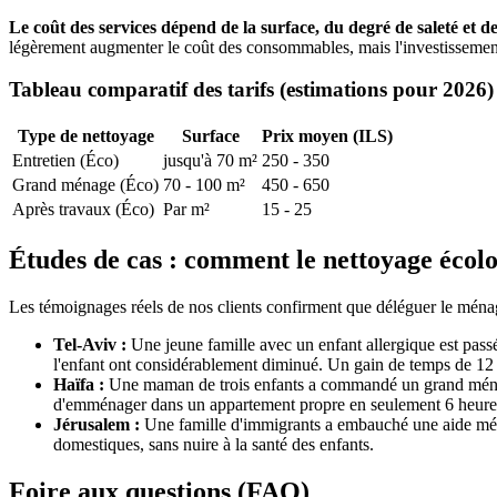
Le coût des services dépend de la surface, du degré de saleté et 
légèrement augmenter le coût des consommables, mais l'investissement 
Tableau comparatif des tarifs (estimations pour 2026)
Type de nettoyage
Surface
Prix moyen (ILS)
Entretien (Éco)
jusqu'à 70 m²
250 - 350
Grand ménage (Éco)
70 - 100 m²
450 - 650
Après travaux (Éco)
Par m²
15 - 25
Études de cas : comment le nettoyage écolo
Les témoignages réels de nos clients confirment que déléguer le ména
Tel-Aviv :
Une jeune famille avec un enfant allergique est pass
l'enfant ont considérablement diminué. Un gain de temps de 12
Haïfa :
Une maman de trois enfants a commandé un grand ménage é
d'emménager dans un appartement propre en seulement 6 heures,
Jérusalem :
Une famille d'immigrants a embauché une aide ména
domestiques, sans nuire à la santé des enfants.
Foire aux questions (FAQ)