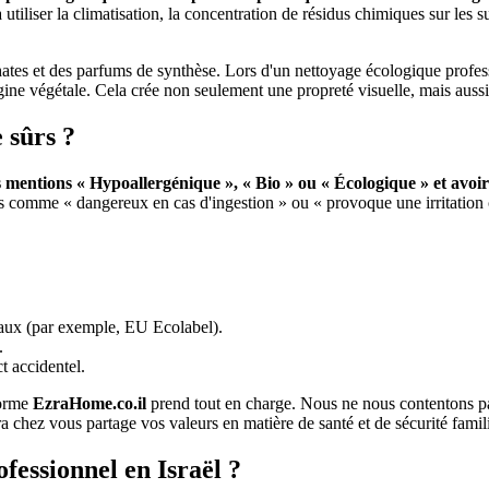
utiliser la climatisation, la concentration de résidus chimiques sur les s
tes et des parfums de synthèse. Lors d'un nettoyage écologique profess
d'origine végétale. Cela crée non seulement une propreté visuelle, mais aus
 sûrs ?
s mentions « Hypoallergénique », « Bio » ou « Écologique » et avoi
tions comme « dangereux en cas d'ingestion » ou « provoque une irritation 
onaux (par exemple, EU Ecolabel).
.
t accidentel.
forme
EzraHome.co.il
prend tout en charge. Nous ne nous contentons pa
a chez vous partage vos valeurs en matière de santé et de sécurité famili
fessionnel en Israël ?