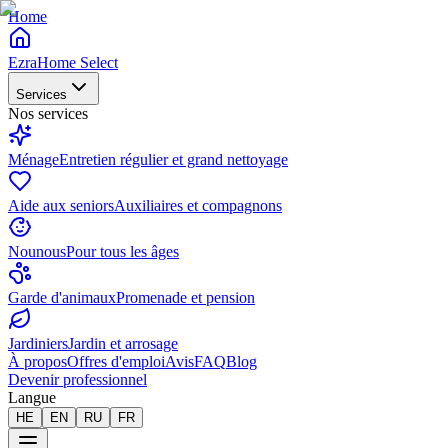
Home
EzraHome Select
Services
Nos services
Ménage
Entretien régulier et grand nettoyage
Aide aux seniors
Auxiliaires et compagnons
Nounous
Pour tous les âges
Garde d'animaux
Promenade et pension
Jardiniers
Jardin et arrosage
À propos
Offres d'emploi
Avis
FAQ
Blog
Devenir professionnel
Langue
HE
EN
RU
FR