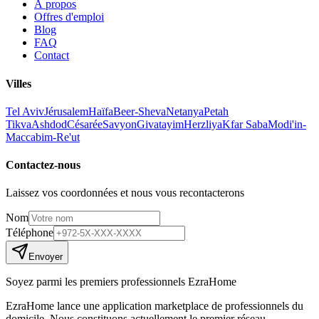
À propos
Offres d'emploi
Blog
FAQ
Contact
Villes
Tel Aviv
Jérusalem
Haïfa
Beer-Sheva
Netanya
Petah
Tikva
Ashdod
Césarée
Savyon
Givatayim
Herzliya
Kfar Saba
Modi'in-
Maccabim-Re'ut
Contactez-nous
Laissez vos coordonnées et nous vous recontacterons
Nom
Téléphone
Envoyer
Soyez parmi les premiers professionnels EzraHome
EzraHome lance une application marketplace de professionnels du
domicile. Nous constituons actuellement le premier réseau.