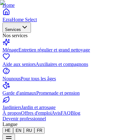
Home
EzraHome Select
Services
Nos services
Ménage
Entretien régulier et grand nettoyage
Aide aux seniors
Auxiliaires et compagnons
Nounous
Pour tous les âges
Garde d'animaux
Promenade et pension
Jardiniers
Jardin et arrosage
À propos
Offres d'emploi
Avis
FAQ
Blog
Devenir professionnel
Langue
HE
EN
RU
FR