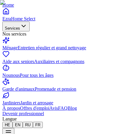
Home
EzraHome Select
Services
Nos services
Ménage
Entretien régulier et grand nettoyage
Aide aux seniors
Auxiliaires et compagnons
Nounous
Pour tous les âges
Garde d'animaux
Promenade et pension
Jardiniers
Jardin et arrosage
À propos
Offres d'emploi
Avis
FAQ
Blog
Devenir professionnel
Langue
HE
EN
RU
FR