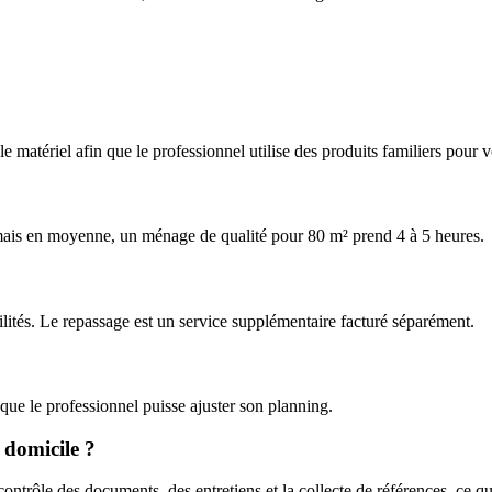
t le matériel afin que le professionnel utilise des produits familiers pour
 mais en moyenne, un ménage de qualité pour 80 m² prend 4 à 5 heures.
bilités. Le repassage est un service supplémentaire facturé séparément.
 que le professionnel puisse ajuster son planning.
u domicile ?
ontrôle des documents, des entretiens et la collecte de références, ce qu