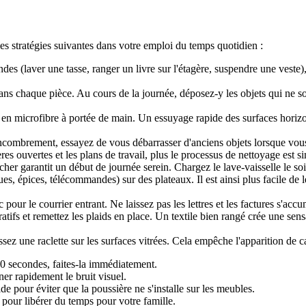
les stratégies suivantes dans votre emploi du temps quotidien :
s (laver une tasse, ranger un livre sur l'étagère, suspendre une veste),
ns chaque pièce. Au cours de la journée, déposez-y les objets qui ne son
en microfibre à portée de main. Un essuyage rapide des surfaces horiz
encombrement, essayez de vous débarrasser d'anciens objets lorsque vo
ères ouvertes et les plans de travail, plus le processus de nettoyage est s
er garantit un début de journée serein. Chargez le lave-vaisselle le soir
es, épices, télécommandes) sur des plateaux. Il est ainsi plus facile de 
our le courrier entrant. Ne laissez pas les lettres et les factures s'accu
tifs et remettez les plaids en place. Un textile bien rangé crée une sen
 une raclette sur les surfaces vitrées. Cela empêche l'apparition de calca
60 secondes, faites-la immédiatement.
er rapidement le bruit visuel.
 pour éviter que la poussière ne s'installe sur les meubles.
our libérer du temps pour votre famille.