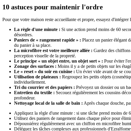
10 astuces pour maintenir l'ordre
Pour que votre maison reste accueillante et propre, essayez d'intégrer 
La règle d'une minute :
Si une action prend moins de 60 seconde
désordres.
Paniers de « rangement rapide » :
Placez un panier élégant da
du panier à sa place.
La microfibre est votre meilleure alliée :
Gardez des chiffons 
perception visuelle de la propreté.
Le principe « un objet entre, un objet sort » :
Pour éviter l'
Zonage des surfaces :
Moins il y a de petits objets sur les étag
Le « reset » du soir en cuisine :
Un évier vide avant de se couch
Utilisation de plateaux :
Regroupez les petits objets (cosmétiqu
individuellement.
Tri du courrier et des papiers :
Prévoyez un dossier ou un bac p
Entretien du textile :
Secouez régulièrement les coussins décora
profondeur.
Nettoyage local de la salle de bain :
Après chaque douche, passez
Appliquez la règle d'une minute : si une tâche prend moins de 
Utilisez des paniers de rangement dans chaque pièce pour élimin
Dépoussiérez régulièrement avec un chiffon en microfibre humide
Déléguez les tâches complexes aux professionnels d'EzraHome p