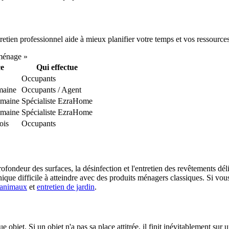
tretien professionnel aide à mieux planifier votre temps et vos ressources
ménage »
e
Qui effectue
Occupants
emaine
Occupants / Agent
emaine
Spécialiste EzraHome
emaine
Spécialiste EzraHome
ois
Occupants
fondeur des surfaces, la désinfection et l'entretien des revêtements dél
ique difficile à atteindre avec des produits ménagers classiques. Si vou
 animaux
et
entretien de jardin
.
jet. Si un objet n'a pas sa place attitrée, il finit inévitablement sur 