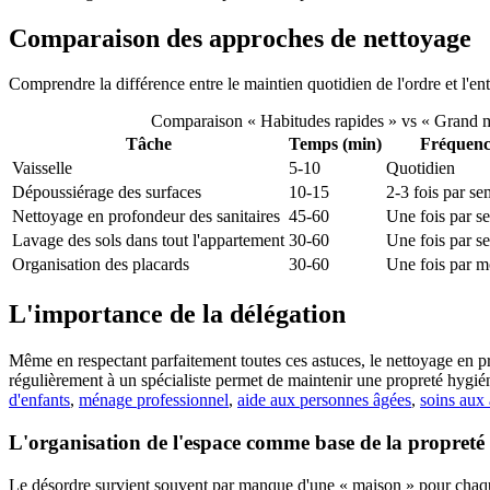
Comparaison des approches de nettoyage
Comprendre la différence entre le maintien quotidien de l'ordre et l'en
Comparaison « Habitudes rapides » vs « Grand 
Tâche
Temps (min)
Fréquenc
Vaisselle
5-10
Quotidien
Dépoussiérage des surfaces
10-15
2-3 fois par s
Nettoyage en profondeur des sanitaires
45-60
Une fois par s
Lavage des sols dans tout l'appartement
30-60
Une fois par s
Organisation des placards
30-60
Une fois par m
L'importance de la délégation
Même en respectant parfaitement toutes ces astuces, le nettoyage en pro
régulièrement à un spécialiste permet de maintenir une propreté hygién
d'enfants
,
ménage professionnel
,
aide aux personnes âgées
,
soins aux
L'organisation de l'espace comme base de la propreté
Le désordre survient souvent par manque d'une « maison » pour chaque ob