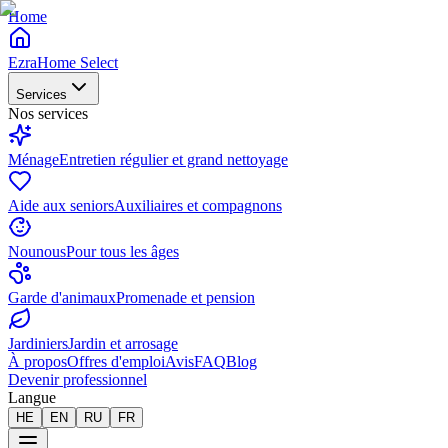
Home
EzraHome Select
Services
Nos services
Ménage
Entretien régulier et grand nettoyage
Aide aux seniors
Auxiliaires et compagnons
Nounous
Pour tous les âges
Garde d'animaux
Promenade et pension
Jardiniers
Jardin et arrosage
À propos
Offres d'emploi
Avis
FAQ
Blog
Devenir professionnel
Langue
HE
EN
RU
FR