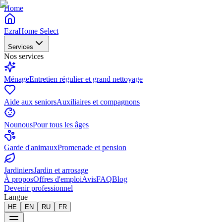
Home
EzraHome Select
Services
Nos services
Ménage
Entretien régulier et grand nettoyage
Aide aux seniors
Auxiliaires et compagnons
Nounous
Pour tous les âges
Garde d'animaux
Promenade et pension
Jardiniers
Jardin et arrosage
À propos
Offres d'emploi
Avis
FAQ
Blog
Devenir professionnel
Langue
HE
EN
RU
FR