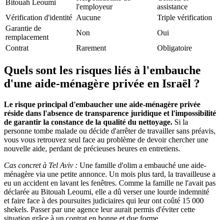
Bitouah Leoumi
l'employeur
assistance
Vérification d'identité
Aucune
Triple vérification
Garantie de
Non
Oui
remplacement
Contrat
Rarement
Obligatoire
Quels sont les risques liés à l'embauche
d'une aide-ménagère privée en Israël ?
Le risque principal d'embaucher une aide-ménagère privée
réside dans l'absence de transparence juridique et l'impossibilité
de garantir la constance de la qualité du nettoyage.
Si la
personne tombe malade ou décide d'arrêter de travailler sans préavis,
vous vous retrouvez seul face au problème de devoir chercher une
nouvelle aide, perdant de précieuses heures en entretiens.
Cas concret à Tel Aviv :
Une famille d'olim a embauché une aide-
ménagère via une petite annonce. Un mois plus tard, la travailleuse a
eu un accident en lavant les fenêtres. Comme la famille ne l'avait pas
déclarée au Bitouah Leoumi, elle a dû verser une lourde indemnité
et faire face à des poursuites judiciaires qui leur ont coûté 15 000
shekels. Passer par une agence leur aurait permis d'éviter cette
situation grâce à un contrat en bonne et due forme.