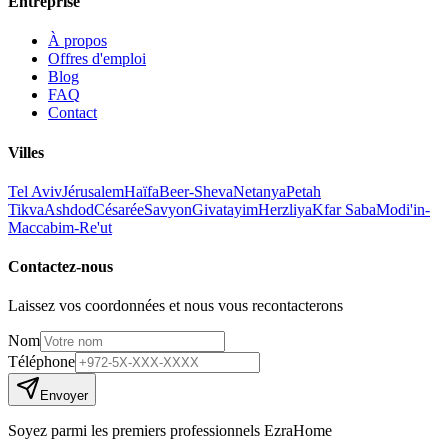
Entreprise
À propos
Offres d'emploi
Blog
FAQ
Contact
Villes
Tel Aviv
Jérusalem
Haïfa
Beer-Sheva
Netanya
Petah
Tikva
Ashdod
Césarée
Savyon
Givatayim
Herzliya
Kfar Saba
Modi'in-
Maccabim-Re'ut
Contactez-nous
Laissez vos coordonnées et nous vous recontacterons
Nom
Téléphone
Envoyer
Soyez parmi les premiers professionnels EzraHome