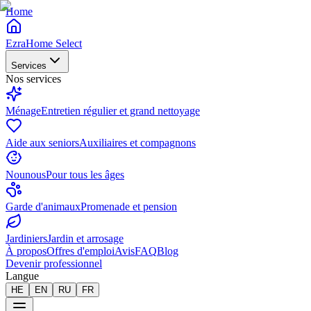
Home
EzraHome Select
Services
Nos services
Ménage
Entretien régulier et grand nettoyage
Aide aux seniors
Auxiliaires et compagnons
Nounous
Pour tous les âges
Garde d'animaux
Promenade et pension
Jardiniers
Jardin et arrosage
À propos
Offres d'emploi
Avis
FAQ
Blog
Devenir professionnel
Langue
HE
EN
RU
FR