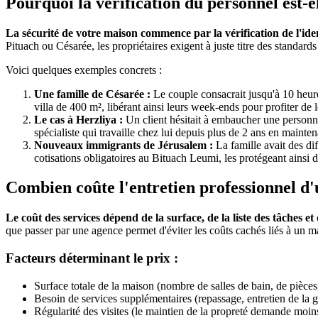
Pourquoi la vérification du personnel est-el
La sécurité de votre maison commence par la vérification de l'ident
Pituach ou Césarée, les propriétaires exigent à juste titre des standard
Voici quelques exemples concrets :
Une famille de Césarée :
Le couple consacrait jusqu'à 10 heur
villa de 400 m², libérant ainsi leurs week-ends pour profiter de l
Le cas à Herzliya :
Un client hésitait à embaucher une personne 
spécialiste qui travaille chez lui depuis plus de 2 ans en maint
Nouveaux immigrants de Jérusalem :
La famille avait des dif
cotisations obligatoires au Bituach Leumi, les protégeant ainsi 
Combien coûte l'entretien professionnel d'u
Le coût des services dépend de la surface, de la liste des tâches et
que passer par une agence permet d'éviter les coûts cachés liés à un m
Facteurs déterminant le prix :
Surface totale de la maison (nombre de salles de bain, de pièces,
Besoin de services supplémentaires (repassage, entretien de la 
Régularité des visites (le maintien de la propreté demande moi