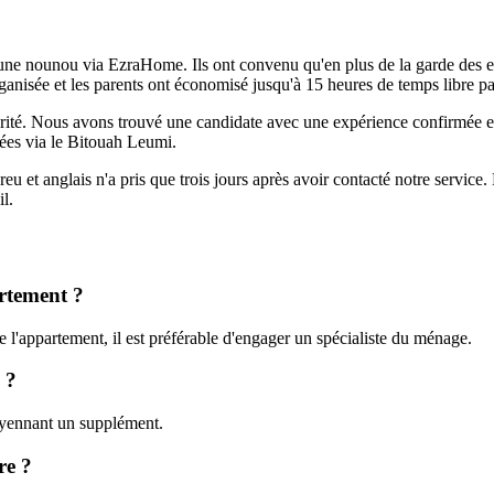
e nounou via EzraHome. Ils ont convenu qu'en plus de la garde des enf
organisée et les parents ont économisé jusqu'à 15 heures de temps libre p
urité. Nous avons trouvé une candidate avec une expérience confirmée e
strées via le Bitouah Leumi.
et anglais n'a pris que trois jours après avoir contacté notre service. L
il.
rtement ?
e l'appartement, il est préférable d'engager un spécialiste du ménage.
 ?
oyennant un supplément.
re ?