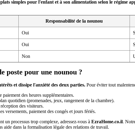
 plats simples pour l'enfant et à son alimentation selon le régime a
Responsabilité de la nounou
Oui
S
Oui
S
Non
U
e poste pour une nounou ?
érêts et dissipe l'anxiété des deux parties.
Pour éviter tout malentendu
 de paiement des heures supplémentaires.
e plan quotidien (promenades, jeux, rangement de la chambre).
 réception des visiteurs.
es versements, paiement des congés et jours fériés.
sont un processus trop complexe, adressez-vous à
EzraHome.co.il
. Notr
s aide dans la formalisation légale des relations de travail.