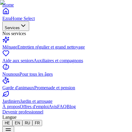
Home
EzraHome Select
Services
Nos services
Ménage
Entretien régulier et grand nettoyage
Aide aux seniors
Auxiliaires et compagnons
Nounous
Pour tous les âges
Garde d'animaux
Promenade et pension
Jardiniers
Jardin et arrosage
À propos
Offres d'emploi
Avis
FAQ
Blog
Devenir professionnel
Langue
HE
EN
RU
FR