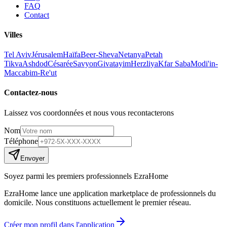
FAQ
Contact
Villes
Tel Aviv
Jérusalem
Haïfa
Beer-Sheva
Netanya
Petah
Tikva
Ashdod
Césarée
Savyon
Givatayim
Herzliya
Kfar Saba
Modi'in-
Maccabim-Re'ut
Contactez-nous
Laissez vos coordonnées et nous vous recontacterons
Nom
Téléphone
Envoyer
Soyez parmi les premiers professionnels EzraHome
EzraHome lance une application marketplace de professionnels du
domicile. Nous constituons actuellement le premier réseau.
Créer mon profil dans l'application