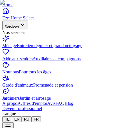
Home
EzraHome Select
Services
Nos services
Ménage
Entretien régulier et grand nettoyage
Aide aux seniors
Auxiliaires et compagnons
Nounous
Pour tous les âges
Garde d'animaux
Promenade et pension
Jardiniers
Jardin et arrosage
À propos
Offres d'emploi
Avis
FAQ
Blog
Devenir professionnel
Langue
HE
EN
RU
FR