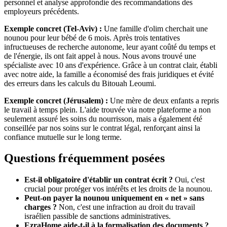
personnel et analyse approfondie des recommandations des
employeurs précédents.
Exemple concret (Tel-Aviv) :
Une famille d'olim cherchait une
nounou pour leur bébé de 6 mois. Après trois tentatives
infructueuses de recherche autonome, leur ayant coûté du temps et
de l'énergie, ils ont fait appel à nous. Nous avons trouvé une
spécialiste avec 10 ans d'expérience. Grâce à un contrat clair, établi
avec notre aide, la famille a économisé des frais juridiques et évité
des erreurs dans les calculs du Bitouah Leoumi.
Exemple concret (Jérusalem) :
Une mère de deux enfants a repris
le travail à temps plein. L'aide trouvée via notre plateforme a non
seulement assuré les soins du nourrisson, mais a également été
conseillée par nos soins sur le contrat légal, renforçant ainsi la
confiance mutuelle sur le long terme.
Questions fréquemment posées
Est-il obligatoire d'établir un contrat écrit ?
Oui, c'est
crucial pour protéger vos intérêts et les droits de la nounou.
Peut-on payer la nounou uniquement en « net » sans
charges ?
Non, c'est une infraction au droit du travail
israélien passible de sanctions administratives.
EzraHome aide-t-il à la formalisation des documents ?