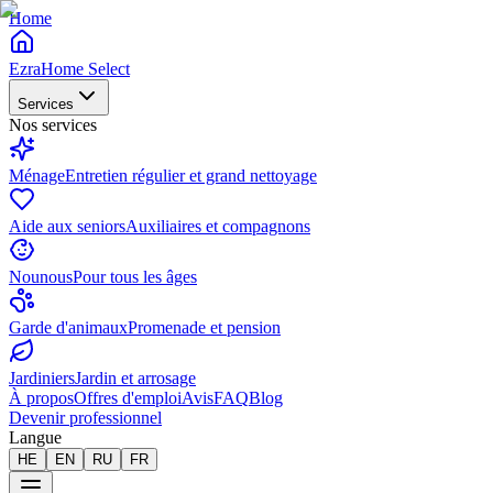
Home
EzraHome Select
Services
Nos services
Ménage
Entretien régulier et grand nettoyage
Aide aux seniors
Auxiliaires et compagnons
Nounous
Pour tous les âges
Garde d'animaux
Promenade et pension
Jardiniers
Jardin et arrosage
À propos
Offres d'emploi
Avis
FAQ
Blog
Devenir professionnel
Langue
HE
EN
RU
FR