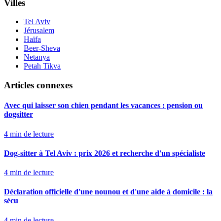
Villes
Tel Aviv
Jérusalem
Haïfa
Beer-Sheva
Netanya
Petah Tikva
Articles connexes
Avec qui laisser son chien pendant les vacances : pension ou
dogsitter
4
min de lecture
Dog-sitter à Tel Aviv : prix 2026 et recherche d'un spécialiste
4
min de lecture
Déclaration officielle d'une nounou et d'une aide à domicile : la
sécu
4
min de lecture