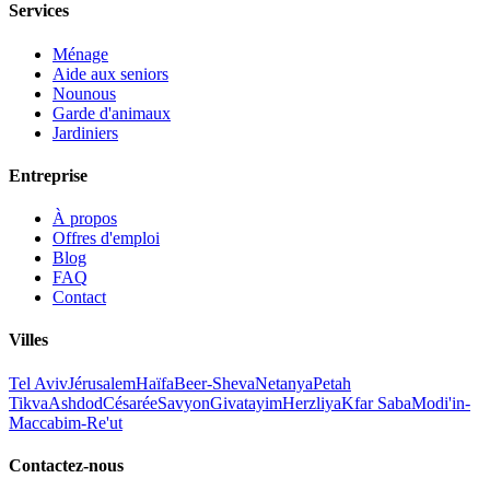
Services
Ménage
Aide aux seniors
Nounous
Garde d'animaux
Jardiniers
Entreprise
À propos
Offres d'emploi
Blog
FAQ
Contact
Villes
Tel Aviv
Jérusalem
Haïfa
Beer-Sheva
Netanya
Petah
Tikva
Ashdod
Césarée
Savyon
Givatayim
Herzliya
Kfar Saba
Modi'in-
Maccabim-Re'ut
Contactez-nous