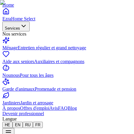
Home
EzraHome Select
Services
Nos services
Ménage
Entretien régulier et grand nettoyage
Aide aux seniors
Auxiliaires et compagnons
Nounous
Pour tous les âges
Garde d'animaux
Promenade et pension
Jardiniers
Jardin et arrosage
À propos
Offres d'emploi
Avis
FAQ
Blog
Devenir professionnel
Langue
HE
EN
RU
FR