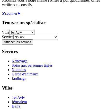
Abonnez-vous a notre chaine ! Mises a jour quotidiennes, offres
verifiees et conseils.
S'abonner
➤
Trouver un spécialiste
Ville
Service
Afficher les options
Services
Nettoyage
Soins aux personnes âgées
Nounous
Garde d'animaux
Jardinage
Villes
Tel Aviv
Jérusalem
Haïfa