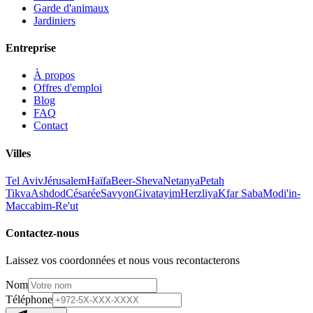
Garde d'animaux
Jardiniers
Entreprise
À propos
Offres d'emploi
Blog
FAQ
Contact
Villes
Tel Aviv
Jérusalem
Haïfa
Beer-Sheva
Netanya
Petah
Tikva
Ashdod
Césarée
Savyon
Givatayim
Herzliya
Kfar Saba
Modi'in-
Maccabim-Re'ut
Contactez-nous
Laissez vos coordonnées et nous vous recontacterons
Nom
Téléphone