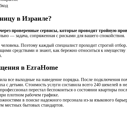
бход
ницу в Израиле?
 через проверенные сервисы, которые проводят тройную пров
ьно — задача, сопряженная с рисками для вашего спокойствия.
 человека. Поэтому каждый специалист проходит строгий отбор
ими средствами и знают, как бережно относиться к имуществу к
.
ащения в EzraHome
тила все выходные на наведение порядка. После подключения по
ыха с детьми. Стоимость услуги составила всего 240 шекелей в 
офессионал перестал беспокоиться о состоянии квартиры после
 при плотном рабочем графике.
ожностями в поиске надежного персонала из-за языкового барь
ием местных бытовых стандартов.