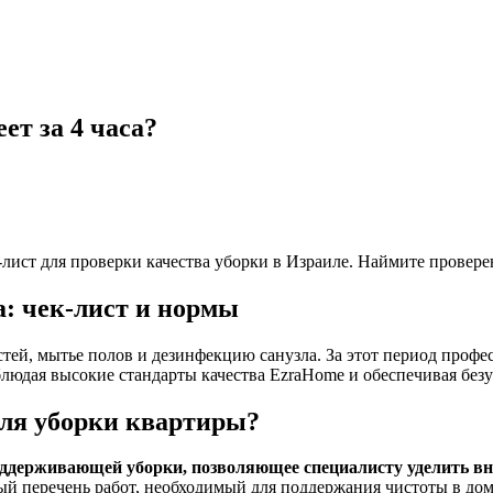
ет за 4 часа?
-лист для проверки качества уборки в Израиле. Наймите провер
а: чек-лист и нормы
остей, мытье полов и дезинфекцию санузла. За этот период про
людая высокие стандарты качества EzraHome и обеспечивая безу
для уборки квартиры?
оддерживающей уборки, позволяющее специалисту уделить вн
ый перечень работ, необходимый для поддержания чистоты в до