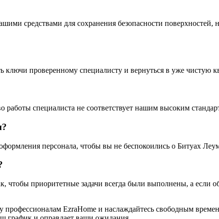
шими средствами для сохранения безопасности поверхностей, н
 ключи проверенному специалисту и вернуться в уже чистую кв
о работы специалиста не соответствует нашим высоким стандар
м?
оформления персонала, чтобы вы не беспокоились о Битуах Леум
?
к, чтобы приоритетные задачи всегда были выполнены, а если 
оту профессионалам EzraHome и наслаждайтесь свободным времен
аш график и оправдает ваши ожидания.