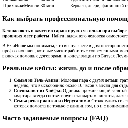
Прихожая/Мелочи
30 мин
Зеркала, двери, финишный о
Как выбрать профессиональную помощ
Безопасность и качество гарантируются только при выборе
прошлых мест работы.
Найти надежного человека самостоятел
В EzraHome мы понимаем, что вы пускаете в дом постороннего
профессионалов, которые умеют работать с современными моющ
включая помощь с договорами и консультации по Битуах Леуми
Реальные кейсы: жизнь до и после обр
Семья из Тель-Авива:
Молодая пара с двумя детьми тра
неделю, что высвободило около 16 часов в месяц для отд
Специалист из Хайфы:
Одиноко проживающий занятой пр
квартира всегда соответствует стандартам чистоты, даже
Семья репатриантов из Иерусалима:
Столкнулись со сл
которая помогла не только с клинингом, но и с пониман
Часто задаваемые вопросы (FAQ)