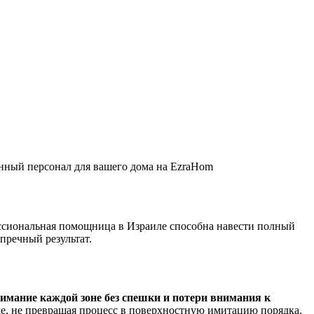
енный персонал для вашего дома на EzraHom
фессиональная помощница в Израиле способна навести полный
пречный результат.
имание каждой зоне без спешки и потери внимания к
ме, не превращая процесс в поверхностную имитацию порядка.