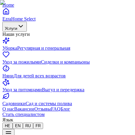
Home
EzraHome Select
Услуги
Наши услуги
Уборка
Регулярная и генеральная
Уход за пожилыми
Сиделки и компаньоны
Няни
Для детей всех возрастов
Уход за питомцами
Выгул и передержка
Садовники
Сад и системы полива
О нас
Вакансии
Отзывы
FAQ
Блог
Стать специалистом
Язык
HE
EN
RU
FR