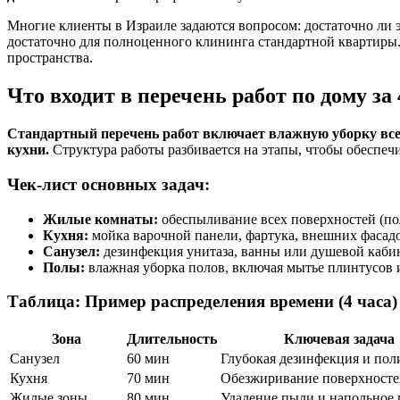
Многие клиенты в Израиле задаются вопросом: достаточно ли 
достаточно для полноценного клининга стандартной квартиры.
пространства.
Что входит в перечень работ по дому за 
Стандартный перечень работ включает влажную уборку всех
кухни.
Структура работы разбивается на этапы, чтобы обеспечи
Чек-лист основных задач:
Жилые комнаты:
обеспыливание всех поверхностей (пол
Кухня:
мойка варочной панели, фартука, внешних фасадо
Санузел:
дезинфекция унитаза, ванны или душевой кабины
Полы:
влажная уборка полов, включая мытье плинтусов 
Таблица: Пример распределения времени (4 часа)
Зона
Длительность
Ключевая задача
Санузел
60 мин
Глубокая дезинфекция и пол
Кухня
70 мин
Обезжиривание поверхносте
Жилые зоны
80 мин
Удаление пыли и напольное