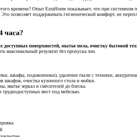
этого времени? Опыт EzraHome показывает, что при системном 
 Это позволяет поддерживать гигиенический комфорт, не перепл
4 часа?
 доступных поверхностей, мытье пола, очистку бытовой тех
ть максимальный результат без пропуска зон.
ки, шкафы, подоконники), удаление пыли с техники, аккуратная
в шкафов, очистка кухонного стола и мойки.
, мытье зеркал и смесителей до блеска.
и труднодоступных мест под мебелью.
ировка
й
 покрытие