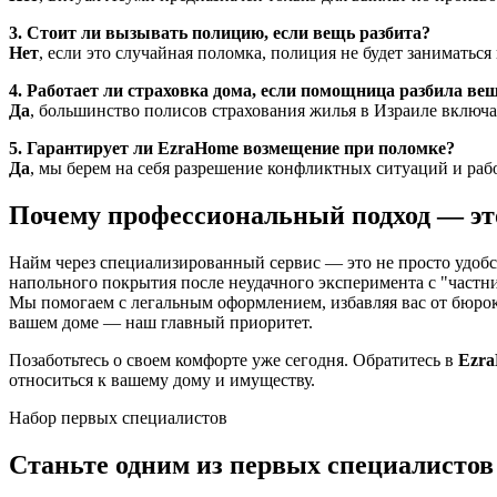
3. Стоит ли вызывать полицию, если вещь разбита?
Нет
, если это случайная поломка, полиция не будет занимать
4. Работает ли страховка дома, если помощница разбила ве
Да
, большинство полисов страхования жилья в Израиле включа
5. Гарантирует ли EzraHome возмещение при поломке?
Да
, мы берем на себя разрешение конфликтных ситуаций и ра
Почему профессиональный подход — эт
Найм через специализированный сервис — это не просто удобст
напольного покрытия после неудачного эксперимента с "частниц
Мы помогаем с легальным оформлением, избавляя вас от бюрок
вашем доме — наш главный приоритет.
Позаботьтесь о своем комфорте уже сегодня. Обратитесь в
Ezra
относиться к вашему дому и имуществу.
Набор первых специалистов
Станьте одним из первых специалисто