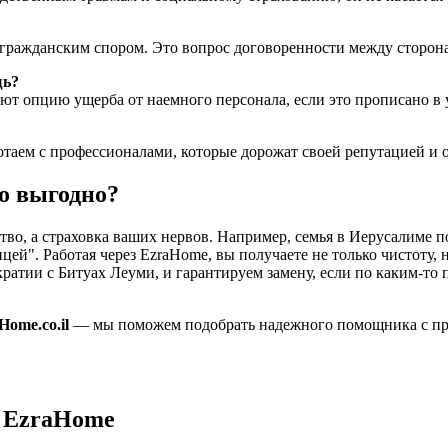
ся гражданским спором. Это вопрос договоренности между сторон
щь?
ют опцию ущерба от наемного персонала, если это прописано в 
ботаем с профессионалами, которые дорожат своей репутацией и
о выгодно?
во, а страховка ваших нервов. Например, семья в Иерусалиме п
ей". Работая через EzraHome, вы получаете не только чистоту, н
ратии с Битуах Леуми, и гарантируем замену, если по каким-то
Home.co.il
— мы поможем подобрать надежного помощника с пр
в EzraHome