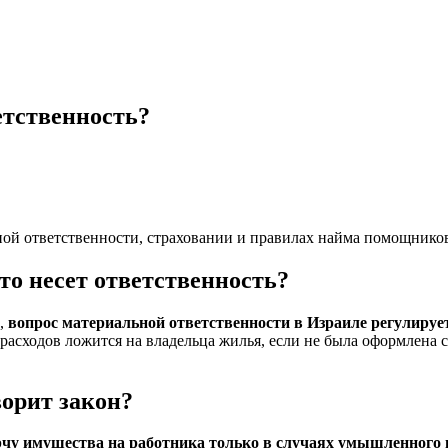
етственность?
ной ответственности, страховании и правилах найма помощников
то несет ответственность?
о,
вопрос материальной ответственности в Израиле регулируе
 расходов ложится на владельца жилья, если не была оформлена 
ворит закон?
орчу имущества на работника только в случаях умышленного 