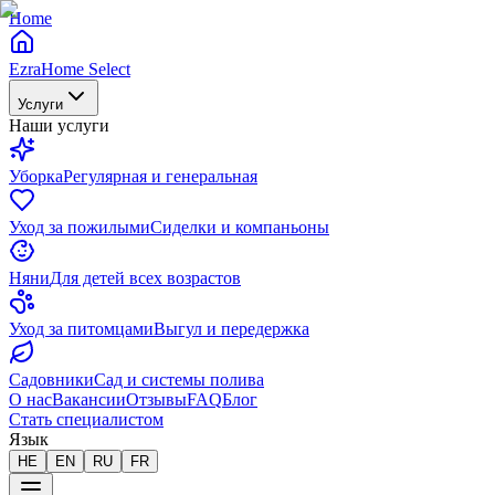
Home
EzraHome Select
Услуги
Наши услуги
Уборка
Регулярная и генеральная
Уход за пожилыми
Сиделки и компаньоны
Няни
Для детей всех возрастов
Уход за питомцами
Выгул и передержка
Садовники
Сад и системы полива
О нас
Вакансии
Отзывы
FAQ
Блог
Стать специалистом
Язык
HE
EN
RU
FR