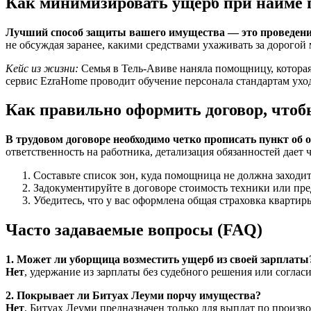
Как минимизировать ущерб при найме
Лучший способ защиты вашего имущества — это проведение
не обсуждая заранее, какими средствами ухаживать за дорого
Кейс из жизни:
Семья в Тель-Авиве наняла помощницу, которая
сервис EzraHome проводит обучение персонала стандартам ухо
Как правильно оформить договор, что
В трудовом договоре необходимо четко прописать пункт об
ответственность на работника, детализация обязанностей дает 
Составьте список зон, куда помощница не должна заходит
Задокументируйте в договоре стоимость техники или пре
Убедитесь, что у вас оформлена общая страховка кварти
Часто задаваемые вопросы (FAQ)
1. Может ли уборщица возместить ущерб из своей зарплаты
Нет
, удержание из зарплаты без судебного решения или соглас
2. Покрывает ли Битуах Леуми порчу имущества?
Нет
, Битуах Леуми предназначен только для выплат по произв