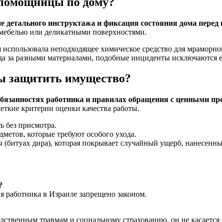
 помощницы по дому?
 детального инструктажа и фиксация состояния дома перед 
й мебелью или деликатными поверхностями.
 использовала неподходящее химическое средство для мраморной
да за разными материалами, подобные инциденты исключаются ещ
бы защитить имущество?
 обязанностях работника и правилах обращения с ценными пр
четкие критерии оценки качества работы.
ь без присмотра.
дметов, которые требуют особого ухода.
ры (битуах дира), которая покрывает случайный ущерб, нанесен
?
ия работника в Израиле запрещено законом.
одственным травмам и социальному страхованию, он не касается