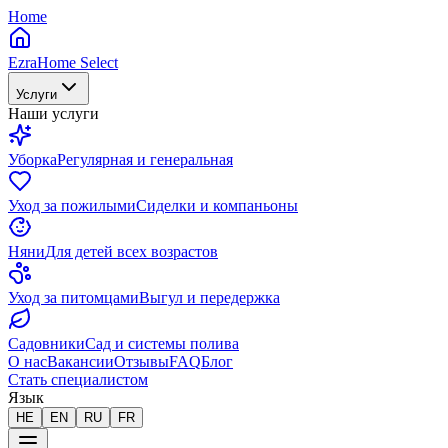
Home
EzraHome Select
Услуги
Наши услуги
Уборка
Регулярная и генеральная
Уход за пожилыми
Сиделки и компаньоны
Няни
Для детей всех возрастов
Уход за питомцами
Выгул и передержка
Садовники
Сад и системы полива
О нас
Вакансии
Отзывы
FAQ
Блог
Стать специалистом
Язык
HE
EN
RU
FR