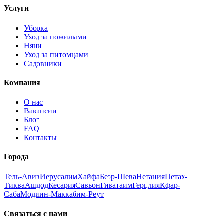
Услуги
Уборка
Уход за пожилыми
Няни
Уход за питомцами
Садовники
Компания
О нас
Вакансии
Блог
FAQ
Контакты
Города
Тель-Авив
Иерусалим
Хайфа
Беэр-Шева
Нетания
Петах-
Тиква
Ашдод
Кесария
Савьон
Гиватаим
Герцлия
Кфар-
Саба
Модиин-Маккабим-Реут
Связаться с нами