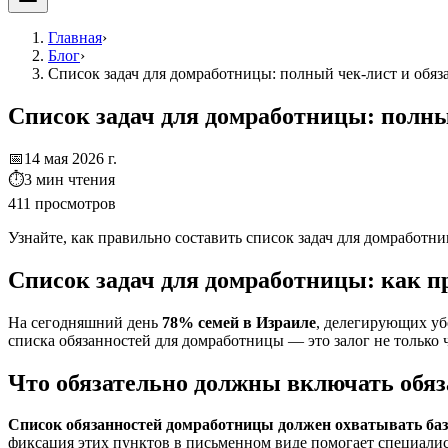
Главная
›
Блог
›
Список задач для домработницы: полный чек-лист и обяз
Список задач для домработницы: полны
📅
14 мая 2026 г.
⏱
3
мин чтения
411
просмотров
Узнайте, как правильно составить список задач для домработн
Список задач для домработницы: как п
На сегодняшний день
78% семей в Израиле
, делегирующих уб
списка обязанностей для домработницы — это залог не только 
Что обязательно должны включать обя
Список обязанностей домработницы должен охватывать базо
фиксация этих пунктов в письменном виде помогает специалис