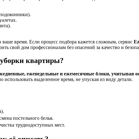
 подоконники).
уалетах.
ита).
 ваше время. Если процесс подбора кажется сложным, сервис
Ez
ть свой дом профессионалам без опасений за качество и безопа
 уборки квартиры?
 ежедневные, еженедельные и ежемесячные блоки, учитывая 
использовать выделенное время, не упуская из виду детали.
).
смена постельного белья.
счистка труднодоступных мест.
ак её описать?