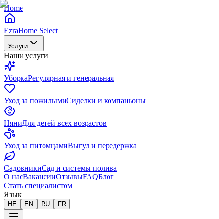
Home
EzraHome Select
Услуги
Наши услуги
Уборка
Регулярная и генеральная
Уход за пожилыми
Сиделки и компаньоны
Няни
Для детей всех возрастов
Уход за питомцами
Выгул и передержка
Садовники
Сад и системы полива
О нас
Вакансии
Отзывы
FAQ
Блог
Стать специалистом
Язык
HE
EN
RU
FR