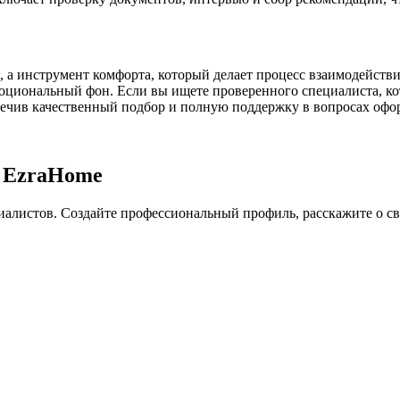
я, а инструмент комфорта, который делает процесс взаимодейст
моциональный фон. Если вы ищете проверенного специалиста, к
печив качественный подбор и полную поддержку в вопросах офо
в EzraHome
листов. Создайте профессиональный профиль, расскажите о сво
.