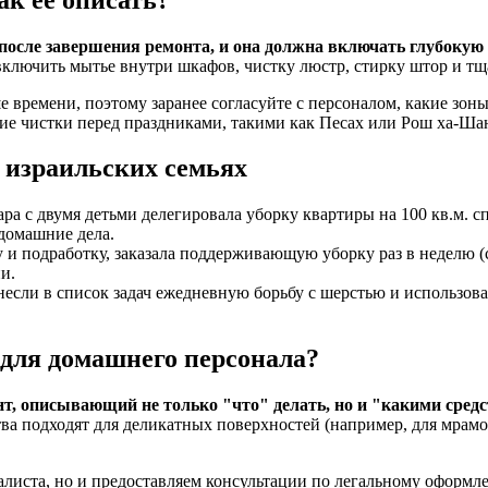
о после завершения ремонта, и она должна включать глубокую 
включить мытье внутри шкафов, чистку люстр, стирку штор и тщ
е времени, поэтому заранее согласуйте с персоналом, какие зон
ие чистки перед праздниками, такими как Песах или Рош ха-Ша
в израильских семьях
ра с двумя детьми делегировала уборку квартиры на 100 кв.м. с
 домашние дела.
и подработку, заказала поддерживающую уборку раз в неделю (с
и.
сли в список задач ежедневную борьбу с шерстью и использован
для домашнего персонала?
 описывающий не только "что" делать, но и "какими средст
ва подходят для деликатных поверхностей (например, для мрам
листа, но и предоставляем консультации по легальному оформл