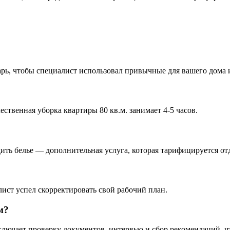
арь, чтобы специалист использовал привычные для вашего дома и
ественная уборка квартиры 80 кв.м. занимает 4-5 часов.
дить белье — дополнительная услуга, которая тарифицируется от
лист успел скорректировать свой рабочий план.
м?
ключает проверку документов, интервью и сбор рекомендаций, ч