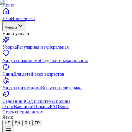
Home
EzraHome Select
Услуги
Наши услуги
Уборка
Регулярная и генеральная
Уход за пожилыми
Сиделки и компаньоны
Няни
Для детей всех возрастов
Уход за питомцами
Выгул и передержка
Садовники
Сад и системы полива
О нас
Вакансии
Отзывы
FAQ
Блог
Стать специалистом
Язык
HE
EN
RU
FR