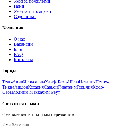
Уход за пожилыми
Няни
Уход за питомцами
Садовники
Компания
О нас
Вакансии
Блог
FAQ
Контакты
Города
Тель-Авив
Иерусалим
Хайфа
Беэр-Шева
Нетания
Петах-
Тиква
Ашдод
Кесария
Савьон
Гиватаим
Герцлия
Кфар-
Саба
Модиин-Маккабим-Реут
Связаться с нами
Оставьте контакты и мы перезвоним
Имя