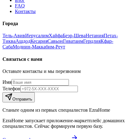
Блог
FAQ
Контакты
Города
Тель-Авив
Иерусалим
Хайфа
Беэр-Шева
Нетания
Петах-
Тиква
Ашдод
Кесария
Савьон
Гиватаим
Герцлия
Кфар-
Саба
Модиин-Маккабим-Реут
Связаться с нами
Оставьте контакты и мы перезвоним
Имя
Телефон
Отправить
Станьте одним из первых специалистов EzraHome
EzraHome запускает приложение-маркетплейс домашних
специалистов. Сейчас формируем первую базу.