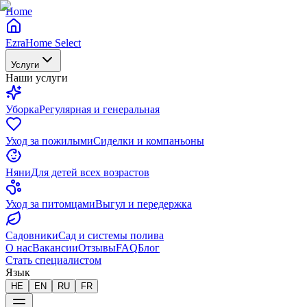
Home
EzraHome Select
Услуги
Наши услуги
Уборка
Регулярная и генеральная
Уход за пожилыми
Сиделки и компаньоны
Няни
Для детей всех возрастов
Уход за питомцами
Выгул и передержка
Садовники
Сад и системы полива
О нас
Вакансии
Отзывы
FAQ
Блог
Стать специалистом
Язык
HE
EN
RU
FR