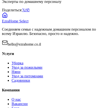
Эксперты по домашнему персоналу
Поделиться:
𝕏
f
✆
EzraHome Select
Соединяем семьи с надежным домашним персоналом по
всему Израилю. Безопасно, просто и надежно.
hello@ezrahome.co.il
Услуги
Уборка
Уход за пожилыми
Няни
Уход за питомцами
Садовники
Компания
О нас
Вакансии