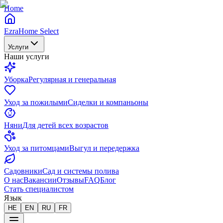
Home
EzraHome Select
Услуги
Наши услуги
Уборка
Регулярная и генеральная
Уход за пожилыми
Сиделки и компаньоны
Няни
Для детей всех возрастов
Уход за питомцами
Выгул и передержка
Садовники
Сад и системы полива
О нас
Вакансии
Отзывы
FAQ
Блог
Стать специалистом
Язык
HE
EN
RU
FR