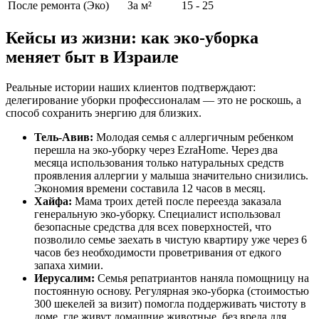
После ремонта (Эко)
За м²
15 - 25
Кейсы из жизни: как эко-уборка
меняет быт в Израиле
Реальные истории наших клиентов подтверждают:
делегирование уборки профессионалам — это не роскошь, а
способ сохранить энергию для близких.
Тель-Авив:
Молодая семья с аллергичным ребенком
перешла на эко-уборку через EzraHome. Через два
месяца использования только натуральных средств
проявления аллергии у малыша значительно снизились.
Экономия времени составила 12 часов в месяц.
Хайфа:
Мама троих детей после переезда заказала
генеральную эко-уборку. Специалист использовал
безопасные средства для всех поверхностей, что
позволило семье заехать в чистую квартиру уже через 6
часов без необходимости проветривания от едкого
запаха химии.
Иерусалим:
Семья репатриантов наняла помощницу на
постоянную основу. Регулярная эко-уборка (стоимостью
300 шекелей за визит) помогла поддерживать чистоту в
доме, где живут домашние животные, без вреда для