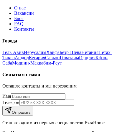
О нас
Вакансии
Блог
FAQ
Контакты
Города
Тель-Авив
Иерусалим
Хайфа
Беэр-Шева
Нетания
Петах-
Тиква
Ашдод
Кесария
Савьон
Гиватаим
Герцлия
Кфар-
Саба
Модиин-Маккабим-Реут
Связаться с нами
Оставьте контакты и мы перезвоним
Имя
Телефон
Отправить
Станьте одним из первых специалистов EzraHome