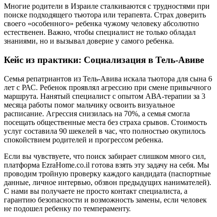
Многие родители в Израиле сталкиваются с трудностями при
поиске подходящего тьютора или терапевта. Страх доверить
своего «особенного» ребенка чужому человеку абсолютно
естественен. Важно, чтобы специалист не только обладал
знаниями, но и вызывал доверие у самого ребенка.
Кейс из практики: Социализация в Тель-Авиве
Семья репатриантов из Тель-Авива искала тьютора для сына 6
лет с РАС. Ребенок проявлял агрессию при смене привычного
маршрута. Нанятый специалист с опытом АВА-терапии за 3
месяца работы помог мальчику освоить визуальное
расписание. Агрессия снизилась на 70%, а семья смогла
посещать общественные места без страха срывов. Стоимость
услуг составила 90 шекелей в час, что полностью окупилось
спокойствием родителей и прогрессом ребенка.
Если вы чувствуете, что поиск забирает слишком много сил,
платформа EzraHome.co.il готова взять эту задачу на себя. Мы
проводим тройную проверку каждого кандидата (паспортные
данные, личное интервью, обзвон предыдущих нанимателей).
С нами вы получаете не просто контакт специалиста, а
гарантию безопасности и возможность замены, если человек
не подошел ребенку по темпераменту.