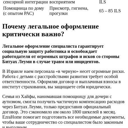
сенсорной интеграции
восприятием
ILS
Помощница по дому
Присмотр, гигиена,
65 – 85 ILS
(с опытом РАС)
прогулки
Почему легальное оформление
критически важно?
Легальное оформление специалиста гарантирует
социальную защиту работника и освобождает
работодателя от огромных штрафов и исков со стороны
Битуах Леуми в случае травм или инцидентов.
В Израиле наем персонала «в черную» несет огромные риски.
Работа с детьми с расстройствами развития требует особой
ответственности. Оформляя договор и выплачивая взносы в
институт страхования, вы защищаете себя юридически.
Семья из Хайфы, нанимавшая помощницу для дочери с
аутизмом, смогла получить частичную компенсацию расходов
через Битуах Леуми, только предоставив официальный
договор. Это сэкономило им около 1800 шекелей в месяц.
EzraHome помогает подготовить все необходимые документы,
чтобы ваше сотрудничество со специалистом было законным
и выгодным.