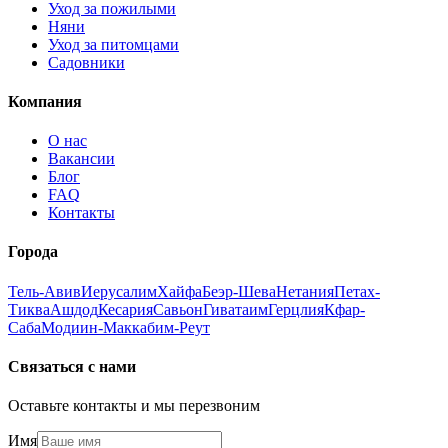
Уход за пожилыми
Няни
Уход за питомцами
Садовники
Компания
О нас
Вакансии
Блог
FAQ
Контакты
Города
Тель-Авив
Иерусалим
Хайфа
Беэр-Шева
Нетания
Петах-
Тиква
Ашдод
Кесария
Савьон
Гиватаим
Герцлия
Кфар-
Саба
Модиин-Маккабим-Реут
Связаться с нами
Оставьте контакты и мы перезвоним
Имя