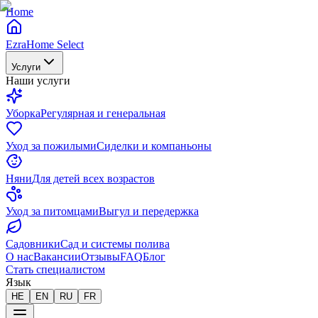
Home
EzraHome Select
Услуги
Наши услуги
Уборка
Регулярная и генеральная
Уход за пожилыми
Сиделки и компаньоны
Няни
Для детей всех возрастов
Уход за питомцами
Выгул и передержка
Садовники
Сад и системы полива
О нас
Вакансии
Отзывы
FAQ
Блог
Стать специалистом
Язык
HE
EN
RU
FR