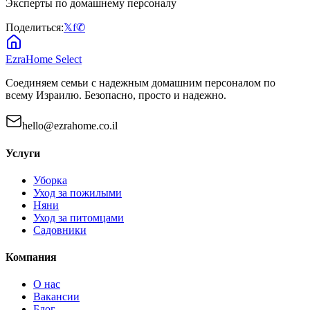
Эксперты по домашнему персоналу
Поделиться:
𝕏
f
✆
EzraHome Select
Соединяем семьи с надежным домашним персоналом по
всему Израилю. Безопасно, просто и надежно.
hello@ezrahome.co.il
Услуги
Уборка
Уход за пожилыми
Няни
Уход за питомцами
Садовники
Компания
О нас
Вакансии
Блог