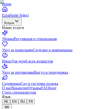
Home
EzraHome Select
Услуги
Наши услуги
Уборка
Регулярная и генеральная
Уход за пожилыми
Сиделки и компаньоны
Няни
Для детей всех возрастов
Уход за питомцами
Выгул и передержка
Садовники
Сад и системы полива
О нас
Вакансии
Отзывы
FAQ
Блог
Стать специалистом
Язык
HE
EN
RU
FR