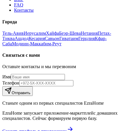
FAQ
Контакты
Города
Тель-Авив
Иерусалим
Хайфа
Беэр-Шева
Нетания
Петах-
Тиква
Ашдод
Кесария
Савьон
Гиватаим
Герцлия
Кфар-
Саба
Модиин-Маккабим-Реут
Связаться с нами
Оставьте контакты и мы перезвоним
Имя
Телефон
Отправить
Станьте одним из первых специалистов EzraHome
EzraHome запускает приложение-маркетплейс домашних
специалистов. Сейчас формируем первую базу.