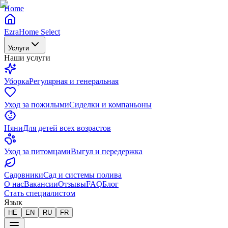
Home
EzraHome Select
Услуги
Наши услуги
Уборка
Регулярная и генеральная
Уход за пожилыми
Сиделки и компаньоны
Няни
Для детей всех возрастов
Уход за питомцами
Выгул и передержка
Садовники
Сад и системы полива
О нас
Вакансии
Отзывы
FAQ
Блог
Стать специалистом
Язык
HE
EN
RU
FR