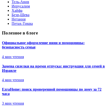
Тель-Авив
Иерусалим
Хайфа
Беэр-Шева
Нетания
Петах-Тиква
Полезное в блоге
Официальное оформление няни и помощницы:
безопасность семьи
4
мин чтения
Замена сиделки на время отпуска: инструкция для семей в
Израиле
4
мин чтения
EzraHome: поиск проверенной помощницы по дому за 72
часа
3
мин чтения