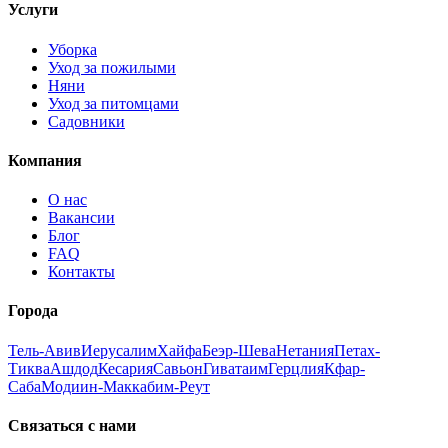
Услуги
Уборка
Уход за пожилыми
Няни
Уход за питомцами
Садовники
Компания
О нас
Вакансии
Блог
FAQ
Контакты
Города
Тель-Авив
Иерусалим
Хайфа
Беэр-Шева
Нетания
Петах-
Тиква
Ашдод
Кесария
Савьон
Гиватаим
Герцлия
Кфар-
Саба
Модиин-Маккабим-Реут
Связаться с нами