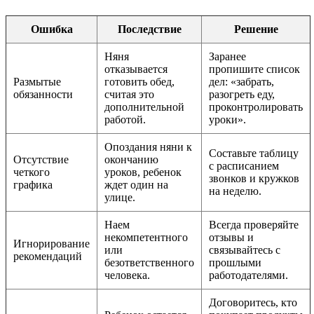
Ошибка
Последствие
Решение
Няня
Заранее
отказывается
пропишите список
Размытые
готовить обед,
дел: «забрать,
обязанности
считая это
разогреть еду,
дополнительной
проконтролировать
работой.
уроки».
Опоздания няни к
Составьте таблицу
Отсутствие
окончанию
с расписанием
четкого
уроков, ребенок
звонков и кружков
графика
ждет один на
на неделю.
улице.
Наем
Всегда проверяйте
некомпетентного
отзывы и
Игнорирование
или
связывайтесь с
рекомендаций
безответственного
прошлыми
человека.
работодателями.
Договоритесь, кто