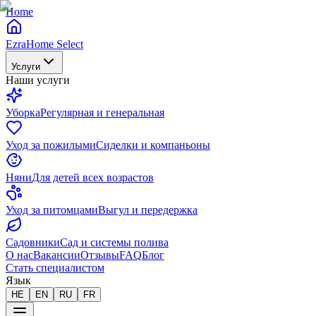
Home
EzraHome Select
Услуги
Наши услуги
Уборка
Регулярная и генеральная
Уход за пожилыми
Сиделки и компаньоны
Няни
Для детей всех возрастов
Уход за питомцами
Выгул и передержка
Садовники
Сад и системы полива
О нас
Вакансии
Отзывы
FAQ
Блог
Стать специалистом
Язык
HE
EN
RU
FR