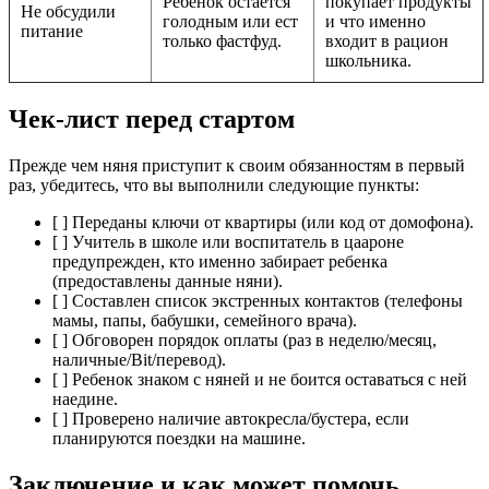
Ребенок остается
покупает продукты
Не обсудили
голодным или ест
и что именно
питание
только фастфуд.
входит в рацион
школьника.
Чек-лист перед стартом
Прежде чем няня приступит к своим обязанностям в первый
раз, убедитесь, что вы выполнили следующие пункты:
[ ] Переданы ключи от квартиры (или код от домофона).
[ ] Учитель в школе или воспитатель в цаароне
предупрежден, кто именно забирает ребенка
(предоставлены данные няни).
[ ] Составлен список экстренных контактов (телефоны
мамы, папы, бабушки, семейного врача).
[ ] Обговорен порядок оплаты (раз в неделю/месяц,
наличные/Bit/перевод).
[ ] Ребенок знаком с няней и не боится оставаться с ней
наедине.
[ ] Проверено наличие автокресла/бустера, если
планируются поездки на машине.
Заключение и как может помочь