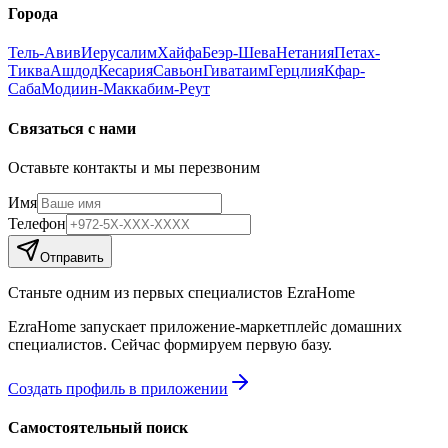
Города
Тель-Авив
Иерусалим
Хайфа
Беэр-Шева
Нетания
Петах-
Тиква
Ашдод
Кесария
Савьон
Гиватаим
Герцлия
Кфар-
Саба
Модиин-Маккабим-Реут
Связаться с нами
Оставьте контакты и мы перезвоним
Имя
Телефон
Отправить
Станьте одним из первых специалистов EzraHome
EzraHome запускает приложение-маркетплейс домашних
специалистов. Сейчас формируем первую базу.
Создать профиль в приложении
Самостоятельный поиск