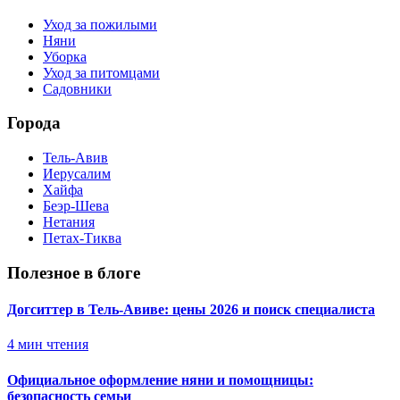
Уход за пожилыми
Няни
Уборка
Уход за питомцами
Садовники
Города
Тель-Авив
Иерусалим
Хайфа
Беэр-Шева
Нетания
Петах-Тиква
Полезное в блоге
Догситтер в Тель-Авиве: цены 2026 и поиск специалиста
4
мин чтения
Официальное оформление няни и помощницы:
безопасность семьи