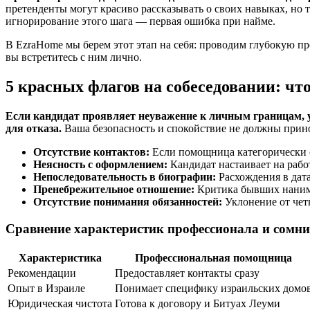
претенденты могут красиво рассказывать о своих навыках, но 
игнорирование этого шага — первая ошибка при найме.
В EzraHome мы берем этот этап на себя: проводим глубокую п
вы встретитесь с ним лично.
5 красных флагов на собеседовании: чт
Если кандидат проявляет неуважение к личным границам, у
для отказа.
Ваша безопасность и спокойствие не должны прино
Отсутствие контактов:
Если помощница категорически о
Неясность с оформлением:
Кандидат настаивает на рабо
Непоследовательность в биографии:
Расхождения в дата
Пренебрежительное отношение:
Критика бывших нанима
Отсутствие понимания обязанностей:
Уклонение от четк
Сравнение характеристик профессионала и сомни
Характеристика
Профессиональная помощница
Рекомендации
Предоставляет контакты сразу
Опыт в Израиле
Понимает специфику израильских домо
Юридическая чистота
Готова к договору и Битуах Леуми