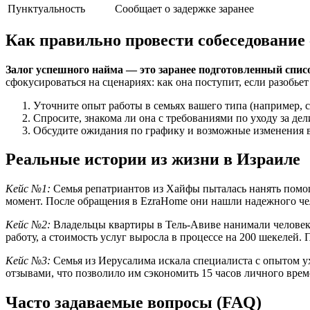
Пунктуальность
Сообщает о задержке заранее
Как правильно провести собеседование
Залог успешного найма — это заранее подготовленный спис
сфокусироваться на сценариях: как она поступит, если разобьет
Уточните опыт работы в семьях вашего типа (например,
Спросите, знакома ли она с требованиями по уходу за де
Обсудите ожидания по графику и возможные изменения в
Реальные истории из жизни в Израиле
Кейс №1:
Семья репатриантов из Хайфы пыталась нанять помощ
момент. После обращения в EzraHome они нашли надежного чело
Кейс №2:
Владельцы квартиры в Тель-Авиве нанимали человека 
работу, а стоимость услуг выросла в процессе на 200 шекеле
Кейс №3:
Семья из Иерусалима искала специалиста с опытом у
отзывами, что позволило им сэкономить 15 часов личного врем
Часто задаваемые вопросы (FAQ)