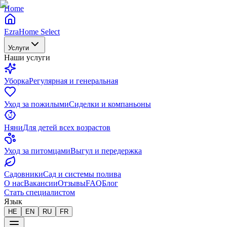
Home
EzraHome Select
Услуги
Наши услуги
Уборка
Регулярная и генеральная
Уход за пожилыми
Сиделки и компаньоны
Няни
Для детей всех возрастов
Уход за питомцами
Выгул и передержка
Садовники
Сад и системы полива
О нас
Вакансии
Отзывы
FAQ
Блог
Стать специалистом
Язык
HE
EN
RU
FR