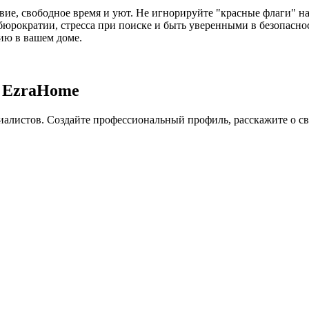
е, свободное время и уют. Не игнорируйте "красные флаги" на
бюрократии, стресса при поиске и быть уверенными в безопаснос
ию в вашем доме.
в EzraHome
листов. Создайте профессиональный профиль, расскажите о сво
.