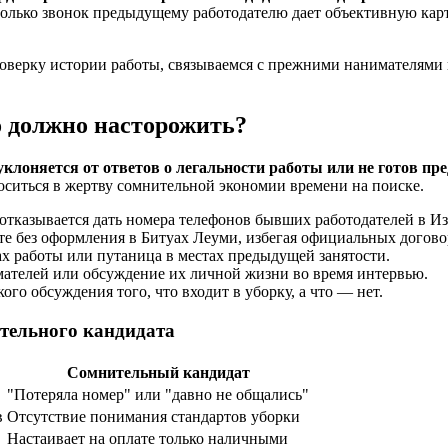
только звонок предыдущему работодателю дает объективную карт
роверку истории работы, связываемся с прежними нанимателями 
о должно насторожить?
клоняется от ответов о легальности работы или не готов п
ситься в жертву сомнительной экономии времени на поиске.
тказывается дать номера телефонов бывших работодателей в Из
те без оформления в Битуах Леуми, избегая официальных догово
х работы или путаница в местах предыдущей занятости.
телей или обсуждение их личной жизни во время интервью.
ого обсуждения того, что входит в уборку, а что — нет.
тельного кандидата
Сомнительный кандидат
"Потеряла номер" или "давно не общались"
в
Отсутствие понимания стандартов уборки
Настаивает на оплате только наличными