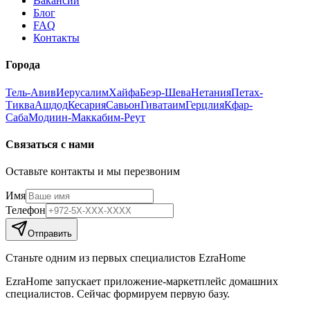
Вакансии
Блог
FAQ
Контакты
Города
Тель-Авив
Иерусалим
Хайфа
Беэр-Шева
Нетания
Петах-
Тиква
Ашдод
Кесария
Савьон
Гиватаим
Герцлия
Кфар-
Саба
Модиин-Маккабим-Реут
Связаться с нами
Оставьте контакты и мы перезвоним
Имя
Телефон
Отправить
Станьте одним из первых специалистов EzraHome
EzraHome запускает приложение-маркетплейс домашних
специалистов. Сейчас формируем первую базу.