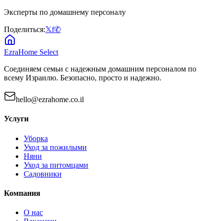
Эксперты по домашнему персоналу
Поделиться:
𝕏
f
✆
EzraHome Select
Соединяем семьи с надежным домашним персоналом по
всему Израилю. Безопасно, просто и надежно.
hello@ezrahome.co.il
Услуги
Уборка
Уход за пожилыми
Няни
Уход за питомцами
Садовники
Компания
О нас