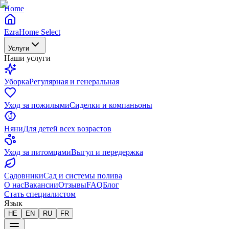
Home
EzraHome Select
Услуги
Наши услуги
Уборка
Регулярная и генеральная
Уход за пожилыми
Сиделки и компаньоны
Няни
Для детей всех возрастов
Уход за питомцами
Выгул и передержка
Садовники
Сад и системы полива
О нас
Вакансии
Отзывы
FAQ
Блог
Стать специалистом
Язык
HE
EN
RU
FR