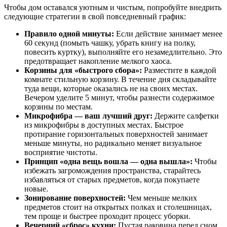
Чтобы дом оставался уютным и чистым, попробуйте внедрить
следующие стратегии в свой повседневный график:
Правило одной минуты:
Если действие занимает менее
60 секунд (помыть чашку, убрать книгу на полку,
повесить куртку), выполняйте его незамедлительно. Это
предотвращает накопление мелкого хаоса.
Корзины для «быстрого сбора»:
Разместите в каждой
комнате стильную корзину. В течение дня складывайте
туда вещи, которые оказались не на своих местах.
Вечером уделите 5 минут, чтобы разнести содержимое
корзины по местам.
Микрофибра — ваш лучший друг:
Держите салфетки
из микрофибры в доступных местах. Быстрое
протирание горизонтальных поверхностей занимает
меньше минуты, но радикально меняет визуальное
восприятие чистоты.
Принцип «одна вещь вошла — одна вышла»:
Чтобы
избежать загромождения пространства, старайтесь
избавляться от старых предметов, когда покупаете
новые.
Зонирование поверхностей:
Чем меньше мелких
предметов стоит на открытых полках и столешницах,
тем проще и быстрее проходит процесс уборки.
Вечерний «сброс» кухни:
Пустая раковина перед сном