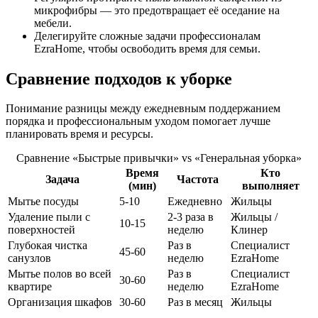
микрофибры — это предотвращает её оседание на
мебели.
Делегируйте сложные задачи профессионалам
EzraHome, чтобы освободить время для семьи.
Сравнение подходов к уборке
Понимание разницы между ежедневным поддержанием
порядка и профессиональным уходом помогает лучше
планировать время и ресурсы.
Сравнение «Быстрые привычки» vs «Генеральная уборка»
Время
Кто
Задача
Частота
(мин)
выполняет
Мытье посуды
5-10
Ежедневно
Жильцы
Удаление пыли с
2-3 раза в
Жильцы /
10-15
поверхностей
неделю
Клинер
Глубокая чистка
Раз в
Специалист
45-60
санузлов
неделю
EzraHome
Мытье полов во всей
Раз в
Специалист
30-60
квартире
неделю
EzraHome
Организация шкафов
30-60
Раз в месяц
Жильцы