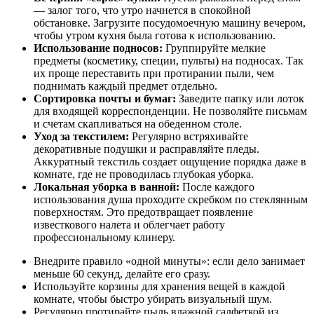
— залог того, что утро начнется в спокойной
обстановке. Загрузите посудомоечную машину вечером,
чтобы утром кухня была готова к использованию.
Использование подносов:
Группируйте мелкие
предметы (косметику, специи, пульты) на подносах. Так
их проще переставить при протирании пыли, чем
поднимать каждый предмет отдельно.
Сортировка почты и бумаг:
Заведите папку или лоток
для входящей корреспонденции. Не позволяйте письмам
и счетам скапливаться на обеденном столе.
Уход за текстилем:
Регулярно встряхивайте
декоративные подушки и расправляйте пледы.
Аккуратный текстиль создает ощущение порядка даже в
комнате, где не проводилась глубокая уборка.
Локальная уборка в ванной:
После каждого
использования душа проходите скребком по стеклянным
поверхностям. Это предотвращает появление
известкового налета и облегчает работу
профессиональному клинеру.
Внедрите правило «одной минуты»: если дело занимает
меньше 60 секунд, делайте его сразу.
Используйте корзины для хранения вещей в каждой
комнате, чтобы быстро убирать визуальный шум.
Регулярно протирайте пыль влажной салфеткой из